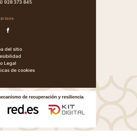
4) 928 373 845
uenos
 del sitio
esibilidad
so Legal
ticas de cookies
mecanismo de recuperación y resiliencia